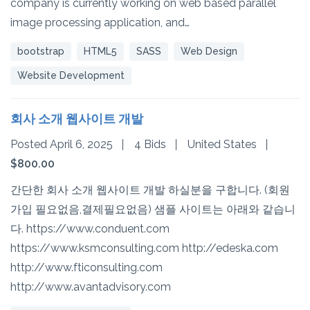
company is currently working on web based parallel
image processing application, and…
bootstrap
HTML5
SASS
Web Design
Website Development
회사 소개 웹사이트 개발
Posted April 6, 2025
4 Bids
United States
$800.00
간단한 회사 소개 웹사이트 개발 하실분을 구합니다. (회원
가입 필요없음,결제필요없음) 샘플 사이트는 아래와 같습니
다. https://www.conduent.com
https://www.ksmconsulting.com http://edeska.com
http://www.fticonsulting.com
http://www.avantadvisory.com